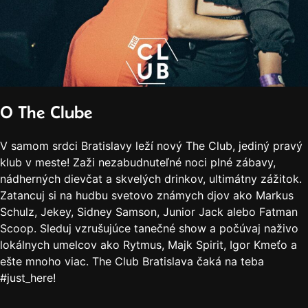
O The Clube
V samom srdci Bratislavy leží nový The Club, jediný pravý
klub v meste! Zaži nezabudnuteľné noci plné zábavy,
nádherných dievčat a skvelých drinkov, ultimátny zážitok.
Zatancuj si na hudbu svetovo známych djov ako Markus
Schulz, Jekey, Sidney Samson, Junior Jack alebo Fatman
Scoop. Sleduj vzrušujúce tanečné show a počúvaj naživo
lokálnych umelcov ako Rytmus, Majk Spirit, Igor Kmeťo a
ešte mnoho viac. The Club Bratislava čaká na teba
#just_here!