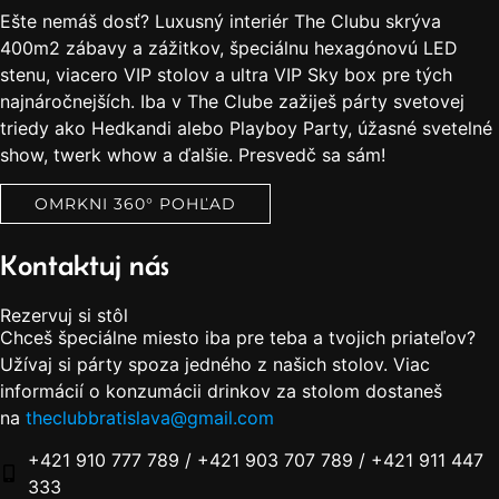
Ešte nemáš dosť? Luxusný interiér The Clubu skrýva
400m2 zábavy a zážitkov, špeciálnu hexagónovú LED
stenu, viacero VIP stolov a ultra VIP Sky box pre tých
najnáročnejších. Iba v The Clube zažiješ párty svetovej
triedy ako Hedkandi alebo Playboy Party, úžasné svetelné
show, twerk whow a ďalšie. Presvedč sa sám!
OMRKNI 360° POHĽAD
Kontaktuj nás
Rezervuj si stôl
Chceš špeciálne miesto iba pre teba a tvojich priateľov?
Užívaj si párty spoza jedného z našich stolov. Viac
informácií o konzumácii drinkov za stolom dostaneš
na
theclubbratislava@gmail.com
+421 910 777 789 / +421 903 707 789 / +421 911 447
333